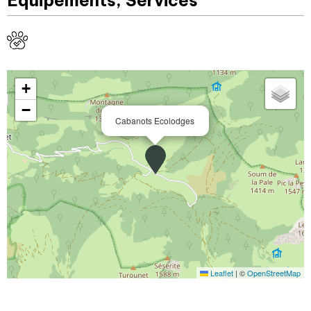
Equipements, Services
+
−
Cabanots Ecolodges
Leaflet
|
©
OpenStreetMap