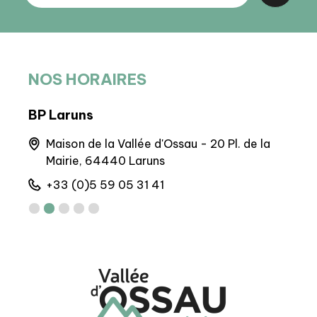
NOS HORAIRES
BP Laruns
BIT
e
Maison de la Vallée d'Ossau - 20 Pl. de la
4
Mairie, 64440 Laruns
+
+33 (0)5 59 05 31 41