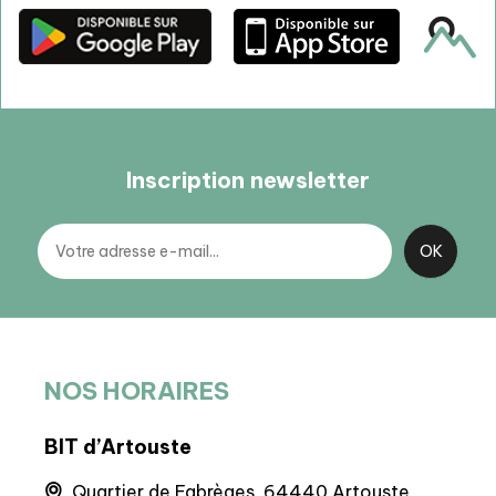
Inscription newsletter
NOS HORAIRES
BIT d’Artouste
BIT
la
Quartier de Fabrèges, 64440 Artouste
8 