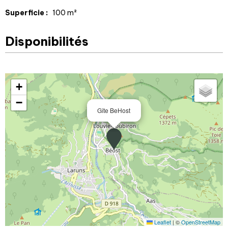
Superficie :
100
m²
Disponibilités
+
−
Gîte BeHost
Leaflet
|
©
OpenStreetMap