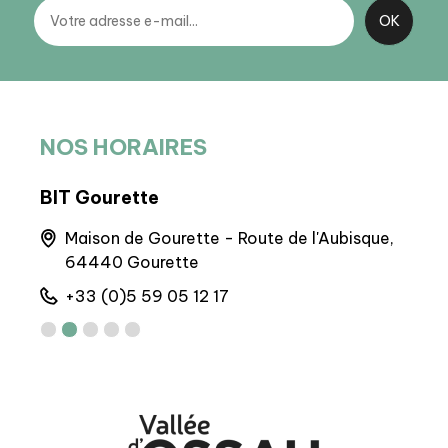
NOS HORAIRES
BIT Gourette
BIT
la
Maison de Gourette - Route de l'Aubisque,
4
64440 Gourette
+
+33 (0)5 59 05 12 17