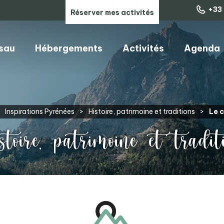
+33 
Réserver mes activités
ssau
Hébergements
Activités
Agenda
ARTISANS, COMMERCES & SERVICES
Inspirations Pyrénées
>
Histoire, patrimoine et traditions
>
Le 
toire, patrimoine et tradit