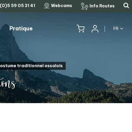
(0)5 59 05 31 41
Webcams
Info Routes
Pratique
FR
HISTOIRE, PATRIMOINE ET TRADITIONS
LES COLS MYTHIQUES
costume traditionnel ossalois
ions