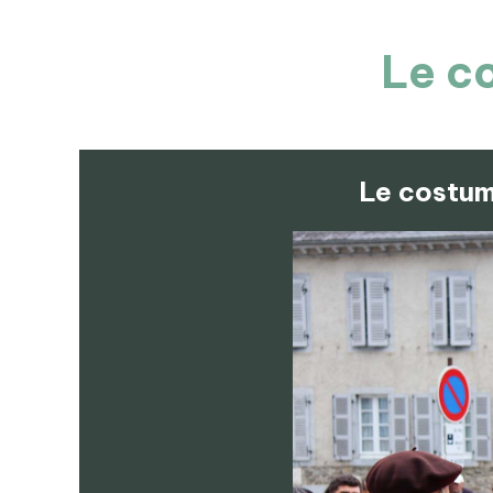
Le co
Le costume