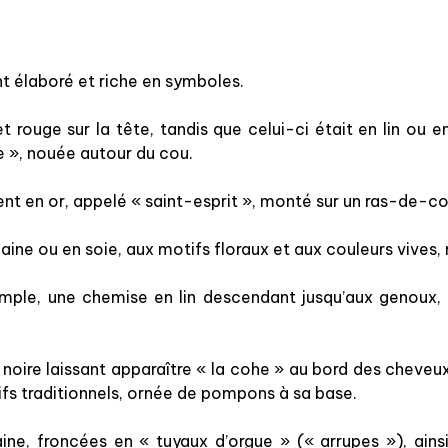
t élaboré et riche en symboles.
rouge sur la tête, tandis que celui-ci était en lin ou en 
 », nouée autour du cou.
uvent en or, appelé « saint-esprit », monté sur un ras-de-co
 laine ou en soie, aux motifs floraux et aux couleurs vives
mple, une chemise en lin descendant jusqu’aux genoux,
noire laissant apparaître « la cohe » au bord des cheveux.
ifs traditionnels, ornée de pompons à sa base.
e, froncées en « tuyaux d’orgue » (« arrupes »), ainsi 