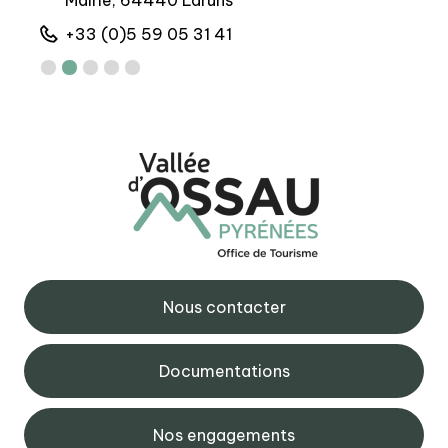
Mairie, 64440 Laruns
+
+33 (0)5 59 05 31 41
Nous contacter
Documentations
Nos engagements