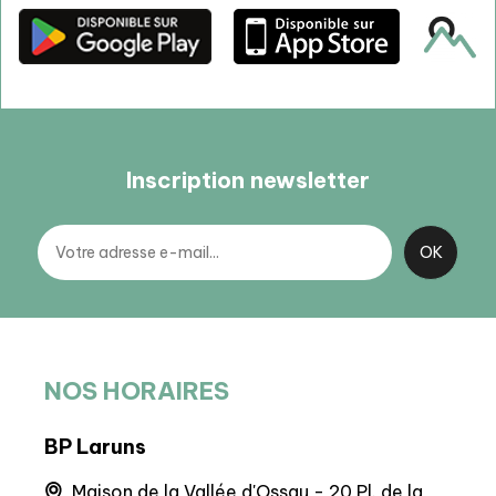
Inscription newsletter
NOS HORAIRES
BP Laruns
BIT 
Maison de la Vallée d'Ossau - 20 Pl. de la
Q