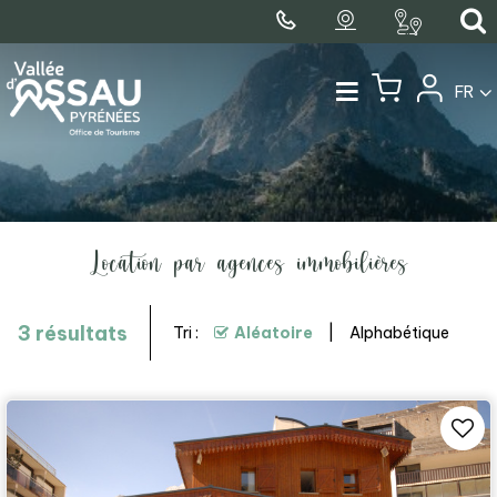
FR
Location par agences immobilières
3
résultats
Tri :
Aléatoire
Alphabétique