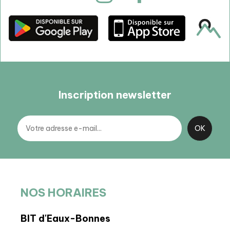
Inscription newsletter
NOS HORAIRES
BIT d'Eaux-Bonnes
BIT 