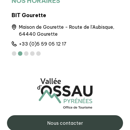
NOS HORAIRES
BIT Gourette
BP 
nnes
Maison de Gourette - Route de l'Aubisque,
M
64440 Gourette
M
+33 (0)5 59 05 12 17
+
Nous contacter