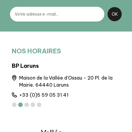
NOS HORAIRES
BP Laruns
BIT 
que,
Maison de la Vallée d'Ossau - 20 Pl. de la
Q
Mairie, 64440 Laruns
+
+33 (0)5 59 05 31 41