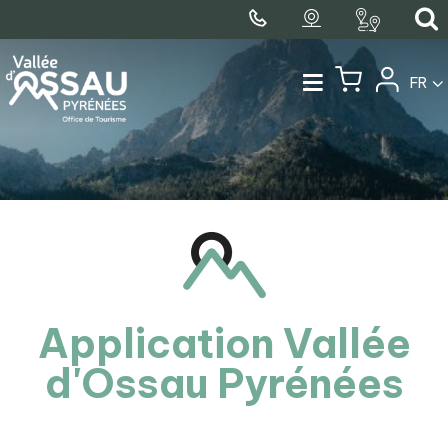
FR
Application Vallée
d'Ossau Pyrénées