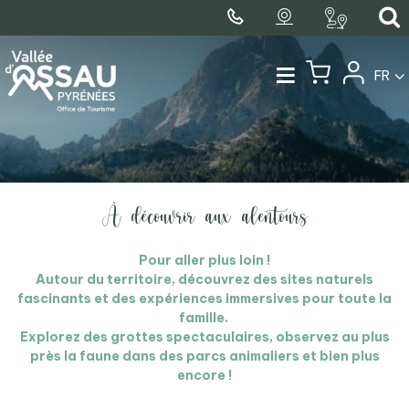
FR
À découvrir aux alentours
Pour aller plus loin !
Autour du territoire, découvrez des sites naturels
fascinants et des expériences immersives pour toute la
famille.
Explorez des grottes spectaculaires, observez au plus
près la faune dans des parcs animaliers et bien plus
encore !