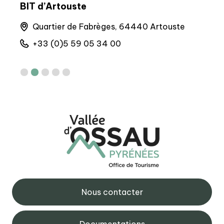
BIT d’Artouste
BIT
que,
Quartier de Fabrèges, 64440 Artouste
4
+33 (0)5 59 05 34 00
+
Nous contacter