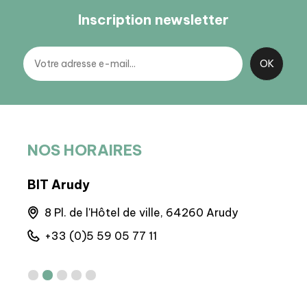
Inscription newsletter
NOS HORAIRES
BIT Arudy
BIT 
la
8 Pl. de l'Hôtel de ville, 64260 Arudy
Q
+33 (0)5 59 05 77 11
+