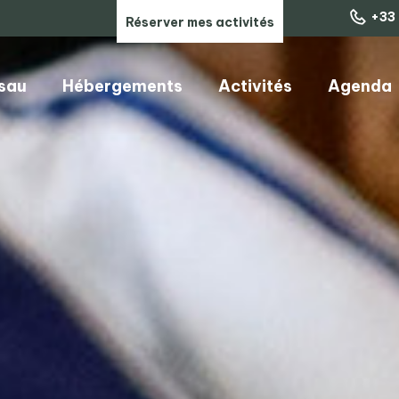
+33 
Réserver mes activités
ssau
Hébergements
Activités
Agenda
ARTISANS, COMMERCES & SERVICES