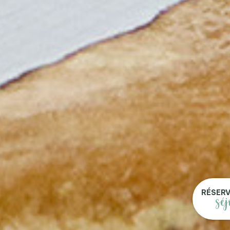
RÉSER
sé