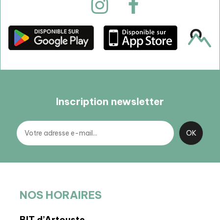
Inscription newsletter
NOS HORAIRES
BIT d’Artouste
BP 