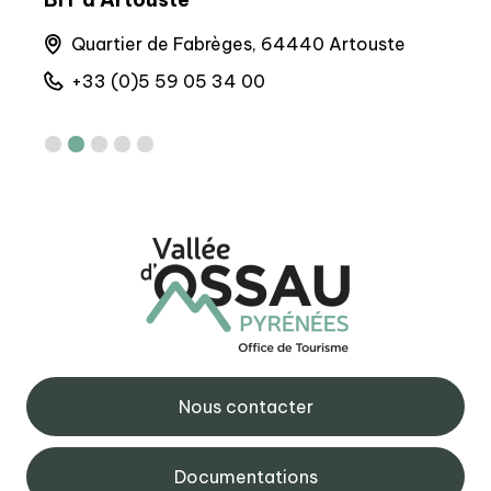
nnes
Quartier de Fabrèges, 64440 Artouste
M
M
+33 (0)5 59 05 34 00
+
Nous contacter
Documentations