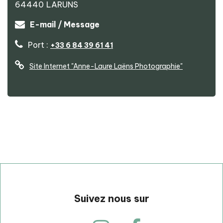
64440
LARUNS
Anne-Laure Laëns Photographie
E-mail / Message
Port :
+33 6 84 39 61 41
Site Internet
"Anne-Laure Laëns Photographie"
p
Suivez nous sur