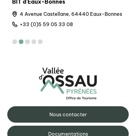
BIT d'Eaux-Bonnes
BIT
e
4 Avenue Castellane, 64440 Eaux-Bonnes
8 
+33 (0)5 59 05 33 08
+
Nous contacter
Documentations