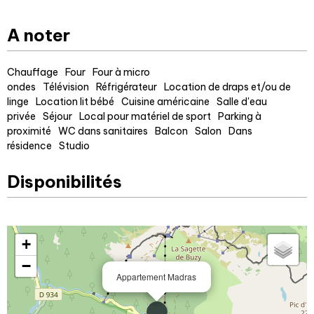
A noter
Chauffage
Four
Four à micro
ondes
Télévision
Réfrigérateur
Location de draps et/ou de
linge
Location lit bébé
Cuisine américaine
Salle d'eau
privée
Séjour
Local pour matériel de sport
Parking à
proximité
WC dans sanitaires
Balcon
Salon
Dans
résidence
Studio
Disponibilités
+
−
Appartement Madras