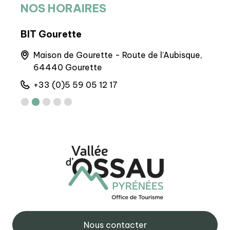
NOS HORAIRES
BIT Gourette
BP 
nnes
Maison de Gourette - Route de l'Aubisque,
M
64440 Gourette
M
+33 (0)5 59 05 12 17
+
Nous contacter