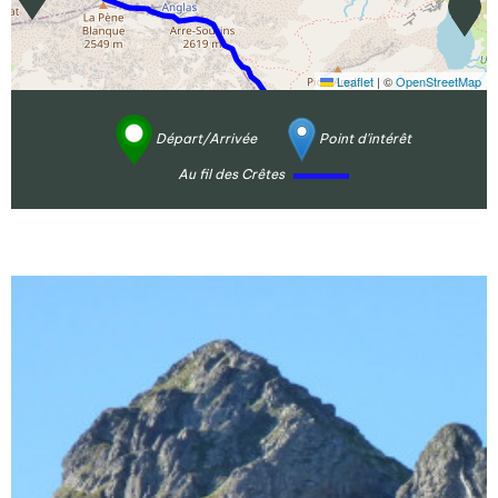
Leaflet
|
©
OpenStreetMap
Départ/Arrivée
Point d'intérêt
Au fil des Crêtes
Agrandir - Photo(s) (1)