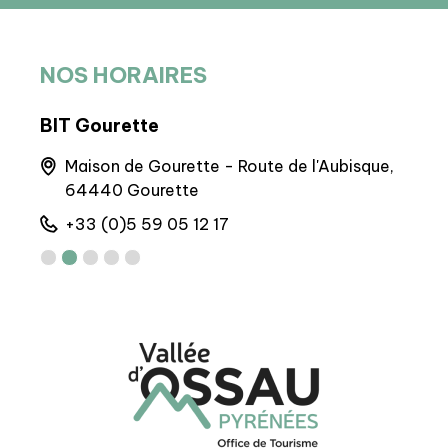
NOS HORAIRES
BIT Gourette
BP 
Maison de Gourette - Route de l'Aubisque,
M
64440 Gourette
M
+33 (0)5 59 05 12 17
+