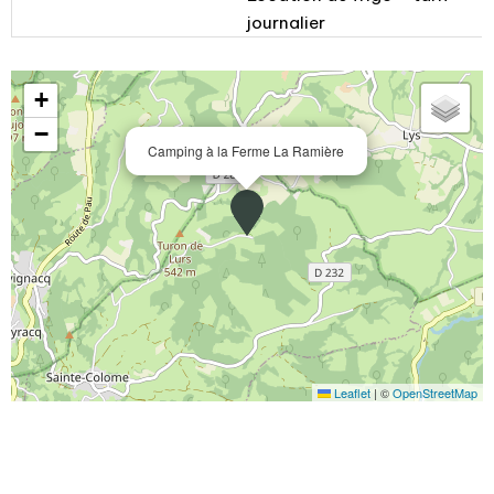
journalier
+
−
Camping à la Ferme La Ramière
Leaflet
|
©
OpenStreetMap