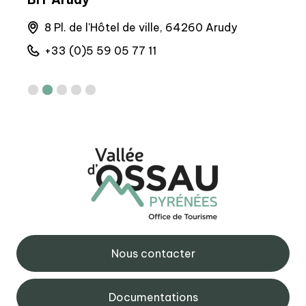
la
8 Pl. de l'Hôtel de ville, 64260 Arudy
4
+33 (0)5 59 05 77 11
+
Nous contacter
Documentations