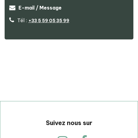
Camping du Pont Lauguère Annexe
E-mail / Message
Tél :
+33 5 59 05 35 99
p
Suivez nous sur