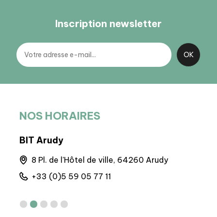
Inscription newsletter
NOS HORAIRES
BIT Arudy
BIT 
que,
8 Pl. de l'Hôtel de ville, 64260 Arudy
Q
+33 (0)5 59 05 77 11
+