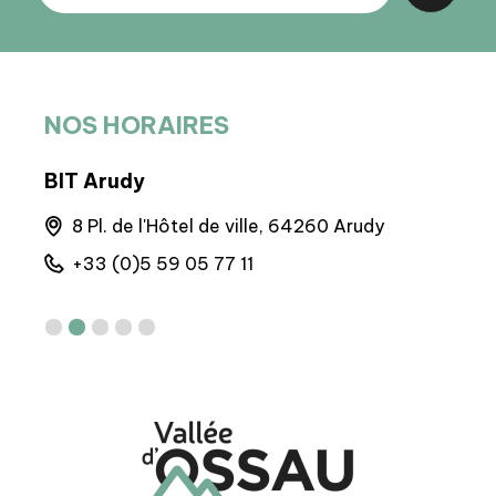
NOS HORAIRES
BIT Arudy
BIT
que,
8 Pl. de l'Hôtel de ville, 64260 Arudy
4
+33 (0)5 59 05 77 11
+