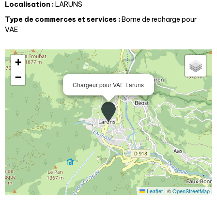
Localisation
:
LARUNS
Type de commerces et services
:
Borne de recharge pour
VAE
+
−
Chargeur pour VAE Laruns
Leaflet
|
©
OpenStreetMap