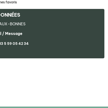
mes favoris
ONNÉES
AUX-BONNES
l / Message
33 5 59 05 42 34