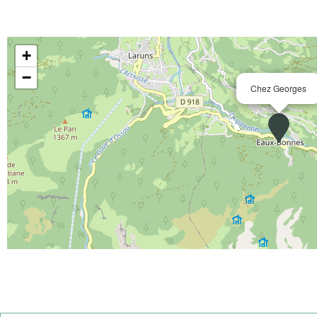
+
−
Chez Georges