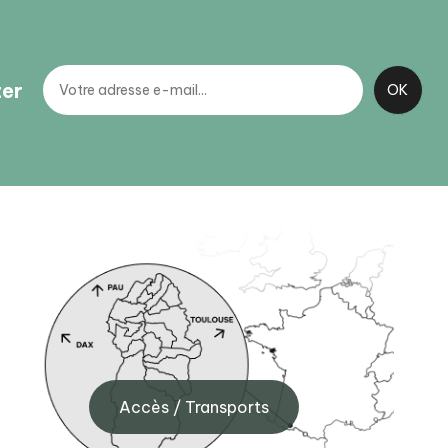
ter
BIT Gourette
40
Maison de Gourette - Route de
l'Aubisque, 64440 Gourette
Accès / Transports
+33 (0)5 59 05 12 17