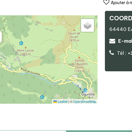
Ajouter à 
COORD
64440
E
E-mai
Tél :
+
Leaflet
|
©
OpenStreetMap