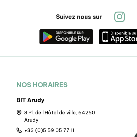
Suivez nous sur
NOS HORAIRES
BIT Arudy
BIT d’Art
- 20 Pl.
8 Pl. de l'Hôtel de ville, 64260
Quartier
Arudy
Artoust
+33 (0)5 59 05 77 11
+33 (0)