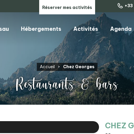
+33 
Réserver mes activités
ssau
Hébergements
Activités
Agenda
ARTISANS, COMMERCES & SERVICES
Accueil
>
Chez Georges
Restaurants & bars
CHEZ 