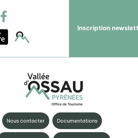
Inscription newslet
ouste
BIT d'Eaux-Bonnes
 de Fabrèges, 64440
4 Avenue Castellane, 644
e
Nous contacter
Documentations
Eaux-Bonnes
5 59 05 34 00
+33 (0)5 59 05 33 08