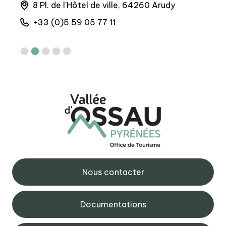
la
8 Pl. de l'Hôtel de ville, 64260 Arudy
4
+33 (0)5 59 05 77 11
+
Nous contacter
Documentations