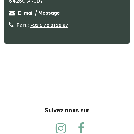
64260
ARUDY
E-mail / Message
Port :
+33 6 70 21 39 97
p
Suivez nous sur