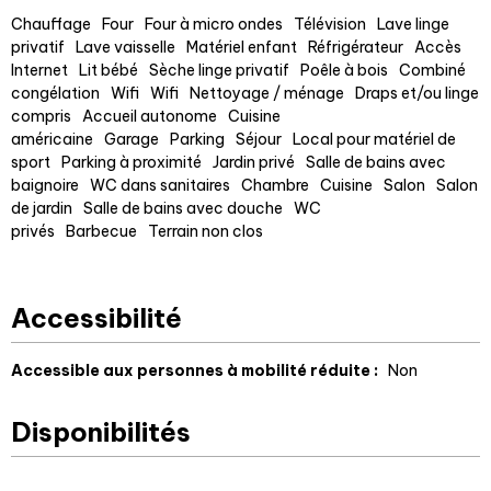
Chauffage
Four
Four à micro ondes
Télévision
Lave linge
privatif
Lave vaisselle
Matériel enfant
Réfrigérateur
Accès
Internet
Lit bébé
Sèche linge privatif
Poêle à bois
Combiné
congélation
Wifi
Wifi
Nettoyage / ménage
Draps et/ou linge
compris
Accueil autonome
Cuisine
américaine
Garage
Parking
Séjour
Local pour matériel de
sport
Parking à proximité
Jardin privé
Salle de bains avec
baignoire
WC dans sanitaires
Chambre
Cuisine
Salon
Salon
de jardin
Salle de bains avec douche
WC
privés
Barbecue
Terrain non clos
Accessibilité
Accessible aux personnes à mobilité réduite :
Non
Disponibilités