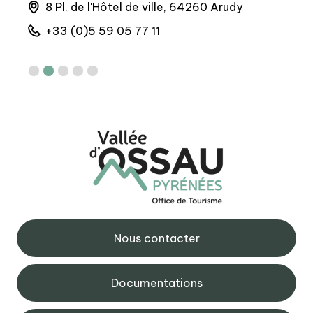
que,
8 Pl. de l'Hôtel de ville, 64260 Arudy
4
+33 (0)5 59 05 77 11
+
Nous contacter
Documentations