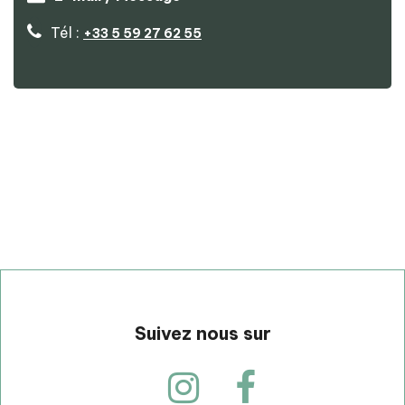
Tél :
+33 5 59 27 62 55
p
Suivez nous sur