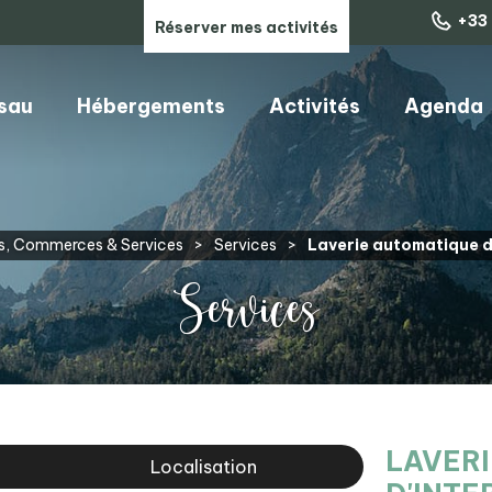
+33 
Réserver mes activités
ssau
Hébergements
Activités
Agenda
ARTISANS, COMMERCES & SERVICES
ns, Commerces & Services
>
Services
>
Laverie automatique d
Services
LAVER
Localisation