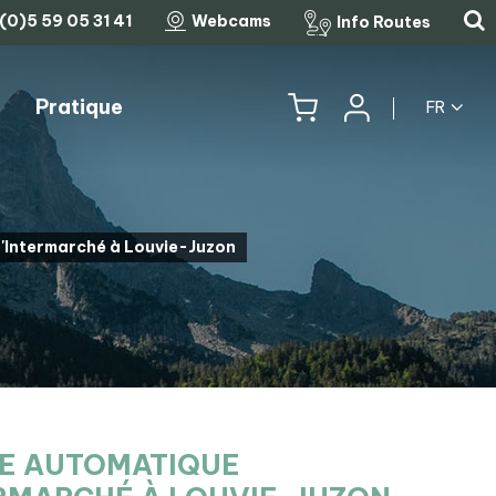
(0)5 59 05 31 41
Webcams
Info Routes
Pratique
FR
HISTOIRE, PATRIMOINE ET TRADITIONS
LES COLS MYTHIQUES
'Intermarché à Louvie-Juzon
IE AUTOMATIQUE