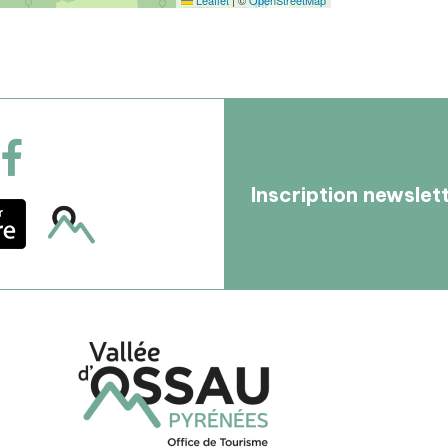
Leaflet
|
©
OpenStreetMap
Inscription newslet
BIT Arudy