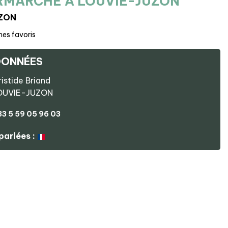
RMARCHÉ À LOUVIE-JUZON
ZON
mes favoris
ONNÉES
istide Briand
OUVIE-JUZON
33 5 59 05 96 03
parlées :