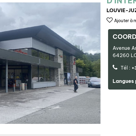
D'INTE
LOUVIE-JU
Ajouter à 
COORD
Avenue Ar
64260
L
Tél :
+
Langues 