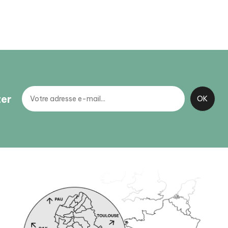
ter
BIT d’Artouste