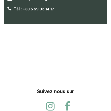
Tél :
+33 5 59 05 14 17
p
Suivez nous sur