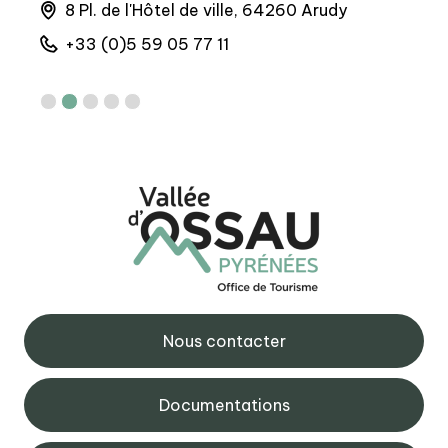
la
8 Pl. de l'Hôtel de ville, 64260 Arudy
M
6
+33 (0)5 59 05 77 11
+
Nous contacter
Documentations