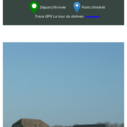
Départ/Arrivée
Point d'intérêt
Trace GPX Le tour du dolmen
Agrandir - Photo(s) (1)