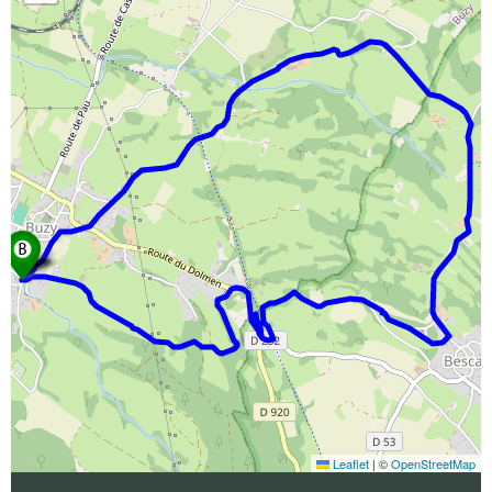
Leaflet
|
©
OpenStreetMap