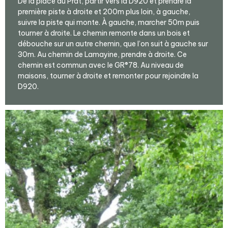
De la place du Prat, partir vers la D920 et prendre la
première piste à droite et 200m plus loin, à gauche,
suivre la piste qui monte. À gauche, marcher 50m puis
tourner à droite. Le chemin remonte dans un bois et
débouche sur un autre chemin, que l’on suit à gauche sur
30m. Au chemin de Lamayine, prendre à droite. Ce
chemin est commun avec le GR®78. Au niveau de
maisons, tourner à droite et remonter pour rejoindre la
D920.
Agrandir - Photo(s) (1)