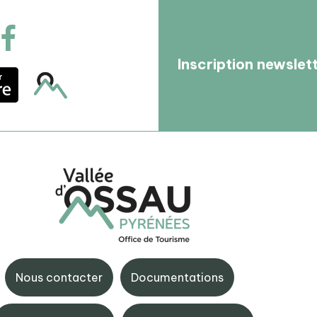
Inscription newslet
tte
BIT d’Artouste
e Gourette - Route de
Quartier de Fabrèges, 644
ue, 64440 Gourette
Nous contacter
Documentations
Artouste
 59 05 12 17
+33 (0)5 59 05 34 00