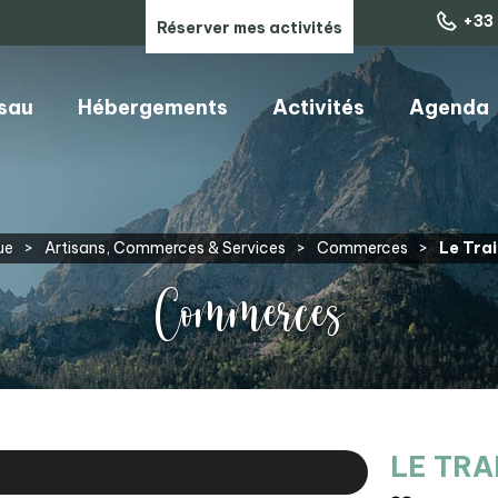
+33 
Réserver mes activités
ssau
Hébergements
Activités
Agenda
ARTISANS, COMMERCES & SERVICES
ue
>
Artisans, Commerces & Services
>
Commerces
>
Le Tra
Commerces
LE TRA