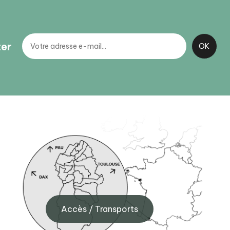
ter
BIT Arudy
40
8 Pl. de l'Hôtel de ville, 64260
Arudy
Accès / Transports
+33 (0)5 59 05 77 11