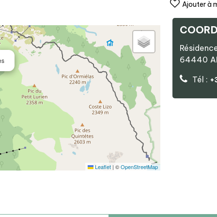
Ajouter à 
COORD
Résidence
64440
A
es
Tél :
+
Leaflet
|
©
OpenStreetMap