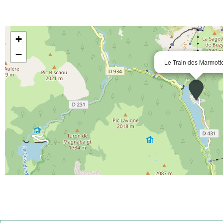
+
−
Le Train des Marmott