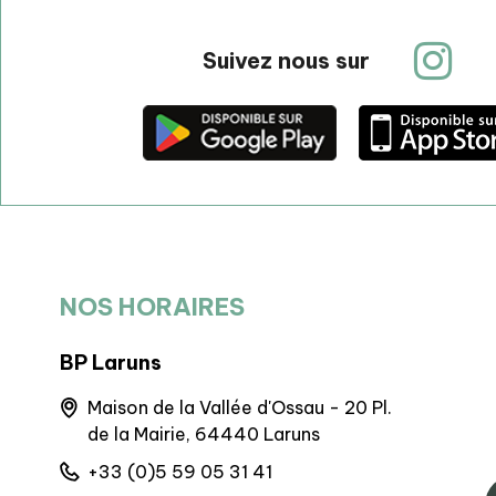
Suivez nous sur
NOS HORAIRES
BP Laruns
BIT Goure
0
Maison de la Vallée d'Ossau - 20 Pl.
Maison d
de la Mairie, 64440 Laruns
l'Aubisq
+33 (0)5 59 05 31 41
+33 (0)5