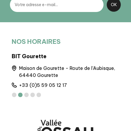
NOS HORAIRES
BIT Gourette
BIT 
nnes
Maison de Gourette - Route de l'Aubisque,
Q
64440 Gourette
+
+33 (0)5 59 05 12 17