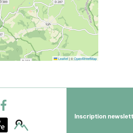
Leaflet
|
©
OpenStreetMap
Inscription newslet