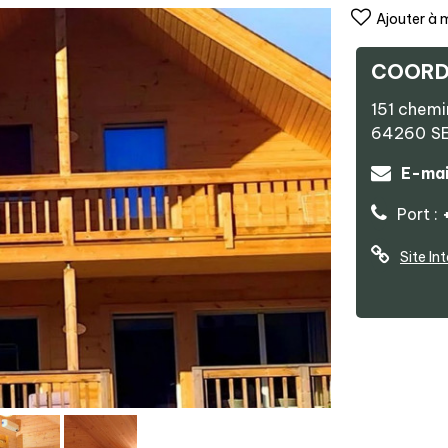
Ajouter à 
COORD
151 chemi
64260
S
E-mai
Port :
Site In