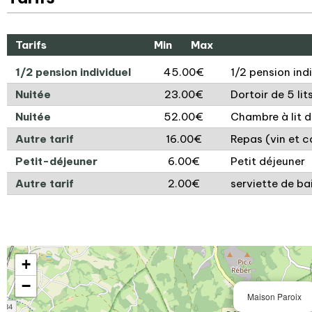
Tarifs
Min
Max
1/2 pension individuel
45.00€
1/2 pension ind
Nuitée
23.00€
Dortoir de 5 lit
Nuitée
52.00€
Chambre à lit d
Autre tarif
16.00€
Repas (vin et c
Petit-déjeuner
6.00€
Petit déjeuner
Autre tarif
2.00€
serviette de b
+
−
Maison Paroix