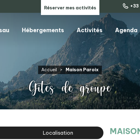
+33 
Réserver mes activités
ssau
Hébergements
Activités
Agenda
ARTISANS, COMMERCES & SERVICES
Accueil
>
Maison Paroix
Gîtes de groupe
MAISO
Localisation