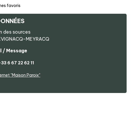
mes favoris
ONNÉES
n des sources
EVIGNACQ-MEYRACQ
l / Message
+33 6 67 22 62 11
ternet
"Maison Paroix"