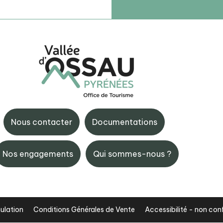
x-Bonnes
BIT Gourette
e Castellane, 64440
Maison de Gourette - Rout
nnes
Nous contacter
Documentations
l'Aubisque, 64440 Gourett
5 59 05 33 08
+33 (0)5 59 05 12 17
Nos engagements
Qui sommes-nous ?
ulation
Conditions Générales de Vente
Accessibilité - non co