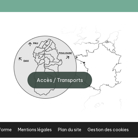
BIT d’Artouste
e de
Quartier de Fabrèges, 64440
e
Artouste
Accès / Transports
+33 (0)5 59 05 34 00
nforme
Mentions légales
Plan du site
Gestion des cookies