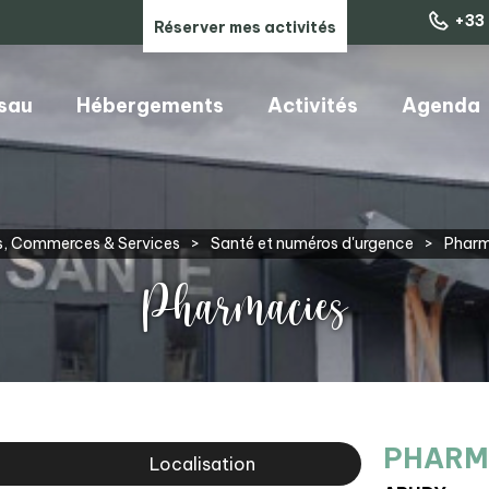
+33 
Réserver mes activités
ssau
Hébergements
Activités
Agenda
ARTISANS, COMMERCES & SERVICES
s, Commerces & Services
>
Santé et numéros d'urgence
>
Pharm
Pharmacies
PHARM
Localisation