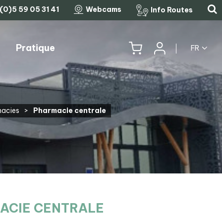
(0)5 59 05 31 41
Webcams
Info Routes
Pratique
FR
HISTOIRE, PATRIMOINE ET TRADITIONS
LES COLS MYTHIQUES
acies
>
Pharmacie centrale
ACIE CENTRALE