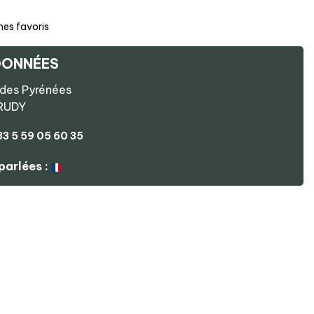
mes favoris
ONNÉES
des Pyrénées
RUDY
33 5 59 05 60 35
parlées :