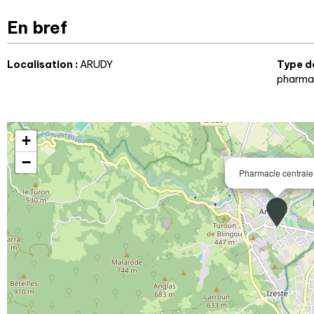
En bref
Localisation
:
ARUDY
Type d
pharma
+
−
Pharmacie centrale