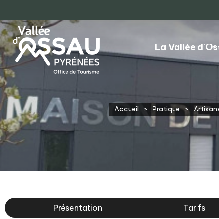
La Vallée d'O
Accueil
>
Pratique
>
Artisan
Présentation
Tarifs