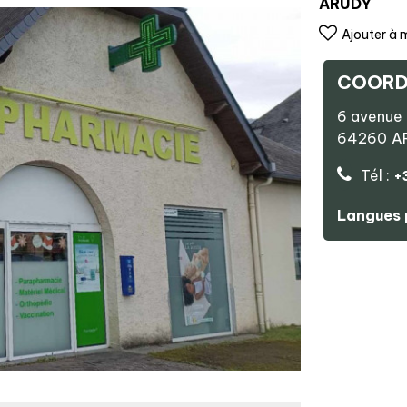
ARUDY
Ajouter à 
COORD
6 avenue 
64260
A
Tél :
+
Langues 