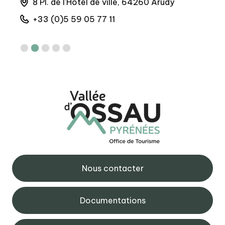
que,
8 Pl. de l'Hôtel de ville, 64260 Arudy
4
+33 (0)5 59 05 77 11
+
Nous contacter
Documentations