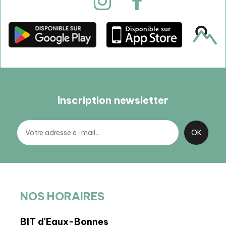
Inscription newsletter
NOS HORAIRES
BIT d'Eaux-Bonnes
BIT 