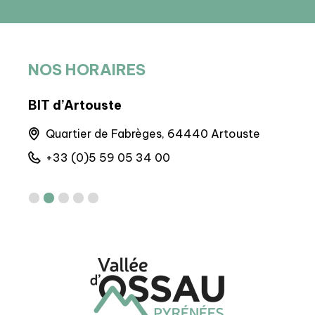
NOS HORAIRES
BIT d’Artouste
BIT 
nnes
Quartier de Fabrèges, 64440 Artouste
M
6
+33 (0)5 59 05 34 00
+