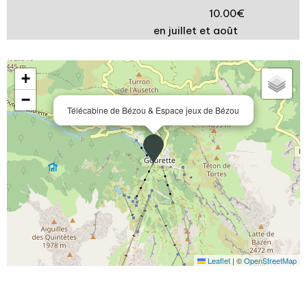
10.00€
en juillet et août
+
−
Télécabine de Bézou & Espace jeux de Bézou
Leaflet
|
©
OpenStreetMap